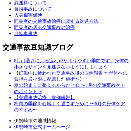
慰謝料について
自損事故について
人身傷害保険
同乗者の交通事故治療に関する対処方法
同乗者の居る交通事故の治療
自転車事故
交通事故豆知識ブログ
8月は暑さによる疲れがたまりやすい季節です。身体の
小さなサインを見逃さないようにしましょう
【妊娠中に遭われた交通事故後の症例報告 〜母体への
負担を最小限に配慮した施術〜】
夏の始まりに整えるからだと心 〜7月の交通事故ケア
のポイント〜
【交通事故治療 症例報告】
梅雨の季節を心地よく過ごすために 〜6月の身体ケア
のすすめ〜
伊勢崎市の地域情報
伊勢崎市公式ホームページ