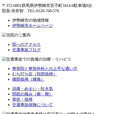
〒372-0801群馬県伊勢崎市宮子町3414-6
駐車場8台
院長:寺井智 TEL:0120-700-576
伊勢崎市の地域情報
伊勢崎市ホームページ
院へのアクセス
交通事故ブログ
整骨院と整形外科との上手な通い方
むち打ち症（頚部捻挫）
腰部捻挫（腰痛）
頭痛・めまい・吐き気
関節の痛み（腕・脚）
骨折・捻挫
交通事故保険について