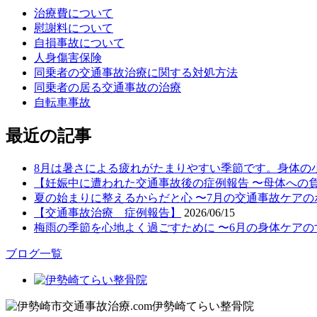
治療費について
慰謝料について
自損事故について
人身傷害保険
同乗者の交通事故治療に関する対処方法
同乗者の居る交通事故の治療
自転車事故
最近の記事
8月は暑さによる疲れがたまりやすい季節です。身体の
【妊娠中に遭われた交通事故後の症例報告 〜母体への
夏の始まりに整えるからだと心 〜7月の交通事故ケアの
【交通事故治療 症例報告】
2026/06/15
梅雨の季節を心地よく過ごすために 〜6月の身体ケアの
ブログ一覧