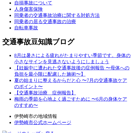
自損事故について
人身傷害保険
同乗者の交通事故治療に関する対処方法
同乗者の居る交通事故の治療
自転車事故
交通事故豆知識ブログ
8月は暑さによる疲れがたまりやすい季節です。身体の
小さなサインを見逃さないようにしましょう
【妊娠中に遭われた交通事故後の症例報告 〜母体への
負担を最小限に配慮した施術〜】
夏の始まりに整えるからだと心 〜7月の交通事故ケア
のポイント〜
【交通事故治療 症例報告】
梅雨の季節を心地よく過ごすために 〜6月の身体ケア
のすすめ〜
伊勢崎市の地域情報
伊勢崎市公式ホームページ