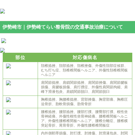
伊勢崎市｜伊勢崎てらい整骨院の交通事故治療について
部位
対応傷病名
頚椎捻挫、頚部捻挫、頚椎挫傷、外傷性頚部症候群、
むち打ち症、頚椎椎間板ヘルニア、外傷性頚椎椎間板
ヘルニア
肩関節捻挫、肩鎖関節捻挫、肩関節挫傷、肩関節腱板
損傷、肩腱板損傷、肩打撲症、外傷性肩関節拘縮、肩
峰下滑液包炎、肩鎖関節脱臼、肩関節脱臼
胸椎捻挫、胸腰椎捻挫、背部挫傷、胸背部痛、胸椎圧
迫骨折、肋軟骨損傷、肋骨骨折
腰椎捻挫、腰部捻挫、腰部打撲、腰臀部打撲、根性坐
骨神経痛、外傷性根性坐骨神経痛、腰椎椎間板ヘルニ
ア、外傷性腰椎椎間板ヘルニア、腰椎分離症、腰椎横
突起骨折、尾骨骨折、外傷性腰椎椎間板症
内外側靭帯損傷、肘打撲、肘挫傷、肘滑液包炎、肘関