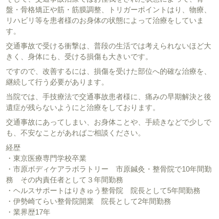
盤・骨格矯正や筋・筋膜調整、トリガーポイントはり、物療、
リハビリ等を患者様のお身体の状態によって治療をしていま
す。
交通事故で受ける衝撃は、普段の生活では考えられないほど大
きく、身体にも、受ける損傷も大きいです。
ですので、改善するには、損傷を受けた部位へ的確な治療を、
継続して行う必要があります。
当院では、手技療法で交通事故患者様に、痛みの早期解決と後
遺症が残らないようにと治療をしております。
交通事故にあってしまい、お身体ことや、手続きなどで少しで
も、不安なことがあればご相談ください。
経歴
・東京医療専門学校卒業
・市原ボディケアラボラトリー 市原鍼灸・整骨院で10年間勤
務 その内責任者として３年間勤務
・ヘルスサポートはりきゅう整骨院 院長として5年間勤務
・伊勢崎てらい整骨院開業 院長として2年間勤務
・業界歴17年