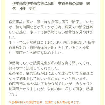
伊勢崎市伊勢崎市美茂呂町 交通事故の治療 50
代 H様 男性
追突事故に遭い、腰・首を負傷し病院で治療していた
が、待ち時間などが長くかかる為、病院での治療は難
しいと感じ、ネットで伊勢崎てらい整骨院を見つけま
した。
ネットでは伊勢崎口コミ1位とあり内容を確認した所交
通事故対応（自賠責保険適用）をしていることを知
り、病院からの転院を決めました。
伊勢崎てらいは院長先生が私の話を良く聞いてくれ、
解りやすく説明してくれました。
私の場合、痛む箇所が日によって違っていても親身に
なって施術をして頂いた事が良かったと思います。
通院当初は元の体に戻るか心配でしたが、約３ヶ月と
長期気掛かりましたが、以前の体に戻して頂き、感謝
です。
※患者様個人の感想であり、効果には個人差があります。