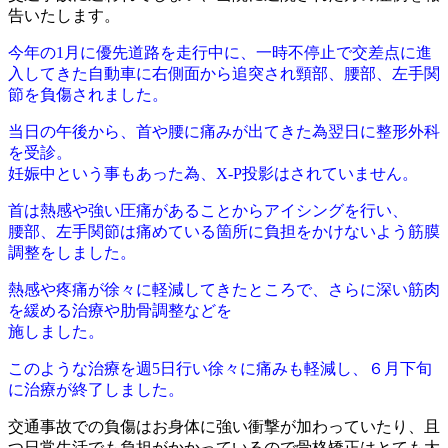
告いたします。
今年の1
月に優先道路を走行中に、一時不停止で交差点に進
入してきた自動車に右側面から追突され頸部、腰部、左手関
節を負傷されました。
当日の午後から、首や腰に痛みが出てきた為翌日に整形外科
を受診。
妊娠中という事もあった為、X-P投影はされていません。
首は熱感や強い圧痛があることからアイシングを行い、
腰部、左手関節は痛めている箇所に負担をかけないよう筋膜
調整をしました。
熱感や疼痛が徐々に軽減してきたところで、さらに深い筋肉
を緩める治療や肋骨調整などを
施しました。
このような治療を週5日行い徐々に痛みも軽減し、６月下旬
に治療が終了しました。
交通事故での負傷はお身体に強い衝撃が加わっていたり、
且
つ日常生活でも負担がかかっているので骨格矯正はとても大