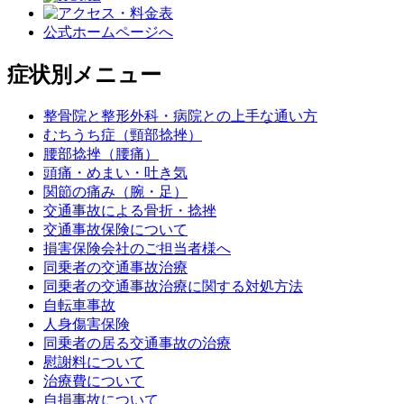
公式ホームページへ
症状別メニュー
整骨院と整形外科・病院との上手な通い方
むちうち症（頸部捻挫）
腰部捻挫（腰痛）
頭痛・めまい・吐き気
関節の痛み（腕・足）
交通事故による骨折・捻挫
交通事故保険について
損害保険会社のご担当者様へ
同乗者の交通事故治療
同乗者の交通事故治療に関する対処方法
自転車事故
人身傷害保険
同乗者の居る交通事故の治療
慰謝料について
治療費について
自損事故について